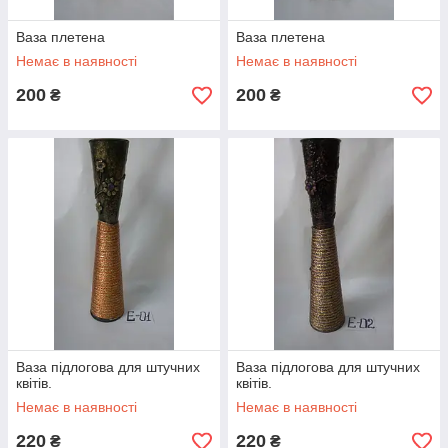
Ваза плетена
Ваза плетена
Немає в наявності
Немає в наявності
ами –
200
200
₴
₴
'єру.
Кашпо для квітів,
Кашпо для квітів. Плетені кашпо продаються парами –
велика і маленька кошики для гармонійного
оформлення інтер'єру.
Ваза підлогова для штучних
Ваза підлогова для штучних
квітів.
квітів.
Немає в наявності
Немає в наявності
220
220
₴
₴