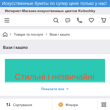
Искусственные букеты по супер цене только у нас!
Интернет-Магазин искусственных цветов Kvitochky
Товари та послуги
Вази і кашпо
Вази і кашпо
Стильні і незвичайні
вази і кашпо
Показати все
для не менш оригінальних
Сортування
0
Фільтри
квіткових композицій!