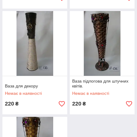
чних
ння
і.
Плетені ваза
Ваза підлогова для штучних
Плетені ваза. Підходить для композицій з штучних гілок
Ваза для декору
квітів.
або готових букетів. Плетіння виконано на металевому
Немає в наявності
Немає в наявності
каркасі.
220
220
₴
₴