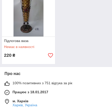
ям і
є висоту
Підлогова ваза
Немає в наявності
220
₴
Підлогова ваза
Напольная ваза. Стильная ваза отделана камнями и
декоративными элементами. Имеет высоту 80 см.
Про нас
100% позитивних з 751 відгука за рік
Працює з 18.01.2017
м. Харків
Харків, Україна
е