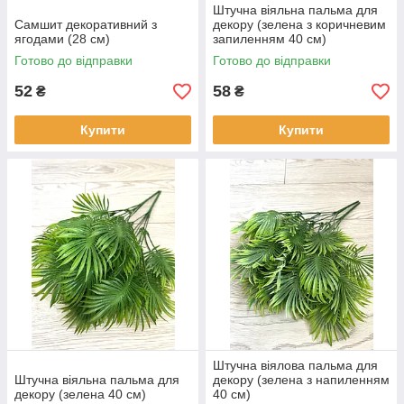
Штучна віяльна пальма для
Декор інтер'єру
Самшит декоративний з
декору (зелена з коричневим
ягодами (28 см)
запиленням 40 см)
Усередині житлових і громадських
приміщень можна розмістити
Готово до відправки
Готово до відправки
реалістичні варіанти, особливо для
52
58
₴
₴
сезонного декору.
Купити
Купити
Декор літніх майданчиків
Літні майданчики кафе і ресторанів
красиво прикрасять розкішні ліани,
штучні фрукти та овочі.
Штучна віялова пальма для
Штучна віяльна пальма для
декору (зелена з напиленням
декору (зелена 40 см)
40 см)