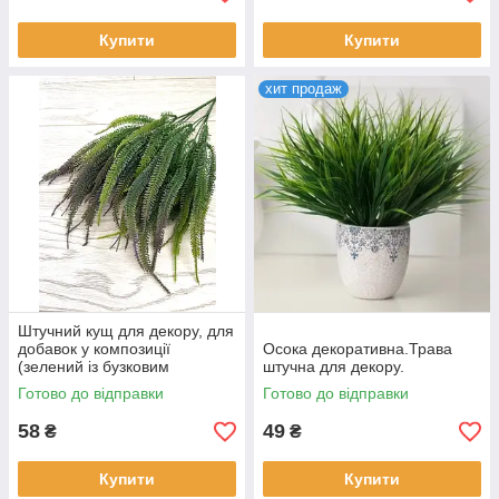
КОНТАКТНА ІНФОРМАЦІЯ
Купити
Купити
хит продаж
Найбільш затребувані товари
ана в
Штучний кущ для декору, для
добавок у композиції
Осока декоративна.Трава
(зелений із бузковим
штучна для декору.
напиленням 45 см)
Готово до відправки
Готово до відправки
58
49
₴
₴
Купити
Купити