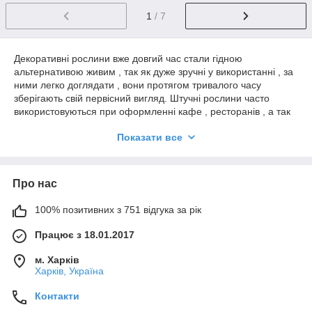
1
/ 7
Декоративні рослини вже довгий час стали гідною
альтернативою живим , так як дуже зручні у використанні , за
ними легко доглядати , вони протягом тривалого часу
зберігають свій первісний вигляд. Штучні рослини часто
використовуються при оформленні кафе , ресторанів , а так
само літніх майданчиків . Так само декоративні рослини
Показати все
прекрасно вписуються в домашній інтер'єр, наприклад в
темних місцях , там де не ростуть живі квіти.
У нас ви можете купити недорогі штучні рослини оптом і в
Про нас
роздріб, які допоможуть зробити ваш будинок сучасним та
оригінальним .У нашому каталозі представлений широкий
вибір різноманітних штучних кущів, папоротей, а так само
100% позитивних з 751 відгука за рік
в'юнких рослин і ліан.
Працює з 18.01.2017
м. Харків
Харків, Україна
Контакти