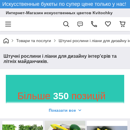
Искусственные букеты по супер цене только у нас!
Интернет-Магазин искусственных цветов Kvitochky
Товари та послуги
Штучні рослини і ліани для дизайну ін
Штучні рослини і ліани для дизайну інтер'єрів та
літніх майданчиків.
Більше
позицій
350
ви знайдете в
Показати все
магазині