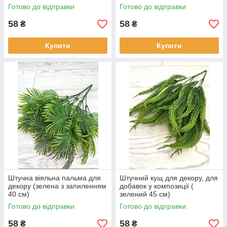
Готово до відправки
Готово до відправки
Декор водних об'єктів
58
58
₴
₴
Пропонуємо водяні лілії і латаття,
Купити
Купити
які стануть окрасою штучного ставка
на дачі.
Творчість і навчання
Штучні рослини стануть елементом
для створення композицій, вінків,
застосовуються в процесі навчання
Штучна віяльна пальма для
Штучний кущ для декору, для
дітей.
декору (зелена з запиленням
добавок у композиції (
40 см)
зелений 45 см)
Готово до відправки
Готово до відправки
58
58
₴
₴