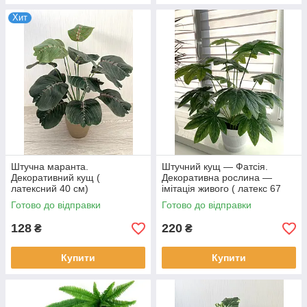
Виноградна осіння ліана
Хит
Штучна виноградна ліана виконана в осінніх кольорах.
Підходить для сезонних декорацій.
Штучна маранта.
Штучний кущ — Фатсія.
інніх
Декоративний кущ (
Декоративна рослина —
і
латексний 40 см)
імітація живого ( латекс 67
см)
Готово до відправки
Готово до відправки
128
220
₴
₴
Купити
Купити
Осіння ліана