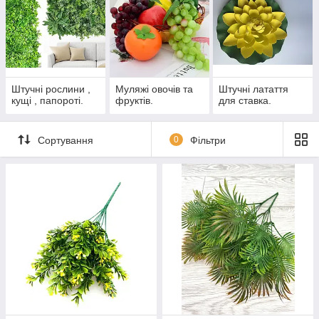
«Kvitochky»!
Оптові ціни на штучні рослини і
ліани!
Штучні рослини ,
Муляжі овочів та
Штучні латаття
кущі , папороті.
фруктів.
для ставка.
ЗАМОВИТИ РОСЛИНИ
ЗАРАЗ!
Сортування
0
Фільтри
Де використовуються штучні
рослини і ліани?