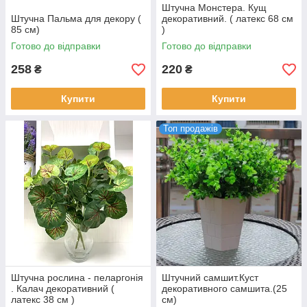
Штучна Монстера. Кущ
ВСІ ЛІАНИ НАШОГО КАТАЛОГУ!
Штучна Пальма для декору (
декоративний. ( латекс 68 см
85 см)
)
Готово до відправки
Готово до відправки
258
220
₴
₴
Переваги замовлення квітів у магазині
«Kvitochky»
Купити
Купити
Топ продажів
Ціни
Встановлені оптові ціни завдяки власним
імпорту.
Асортимент
У каталозі представлено більше 500
варіантів рослин.
Зв'язок
Ми на зв'язку щодня, щоб оперативно
виконувати замовлення.
Штучна рослина - пеларгонія
Штучний самшит.Куст
. Калач декоративний (
декоративного самшита.(25
Актуальність
латекс 38 см )
см)