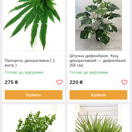
Складена з кленового листя в осінніх тонах.
Відрізняється яскравими і насиченими фарбами.
Штучна дифенбахія. Кущ
Папороть декоративна ( 1
декоративний — дифенбахія
радного
метр )
(68 см)
чок. В
Готово до відправки
Готово до відправки
275
220
₴
₴
Купити
Купити
Виноградна ліана
Насичена зелена ліана з виноградного листя пожвавить
будь-який куточок. В одній упаковці 5 ліан по 2,5 м.