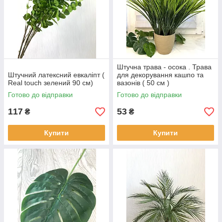
Штучна трава - осока . Трава
Штучний латексний евкаліпт (
для декорування кашпо та
Real touch зелений 90 см)
вазонів ( 50 см )
зняються
Готово до відправки
Готово до відправки
117
53
₴
₴
Купити
Купити
Штучний папороть
Довжина рослин 1 м. Кущі відрізняються пишністю і
насиченим зеленим кольором.