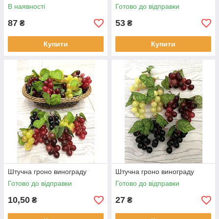
Постійно оновлюємо і поповнюємо наш
В наявності
Готово до відправки
каталог новинками.
87
53
₴
₴
Допомога
Консультуємо, професійно допомагаємо
Купити
Купити
з вибором.
Терміни
Замовлення збираються і
відправляються в день оформлення.
КОНТАКТНА ІНФОРМАЦІЯ
Штучні рослини, осінній і
новорічний декор ви
Штучна гроно винограду
Штучна гроно винограду
Готово до відправки
Готово до відправки
знайдете в каталозі
магазину «Kvitochky»!
10,50
27
₴
₴