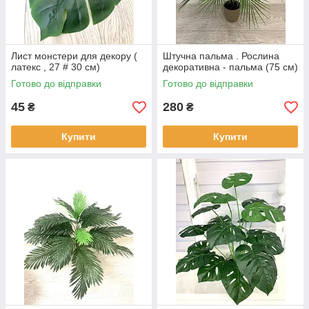
Лист монстери для декору (
Штучна пальма . Рослина
латекс , 27 # 30 см)
декоративна - пальма (75 см)
нно
Готово до відправки
Готово до відправки
іні.
45
280
₴
₴
нинні
Купити
Купити
Кущі папороті
Невеликі кущики по 45 см відмінно виглядають в
горщиках або на стіні. Мають пластиковий стебло і
тканинні листя.