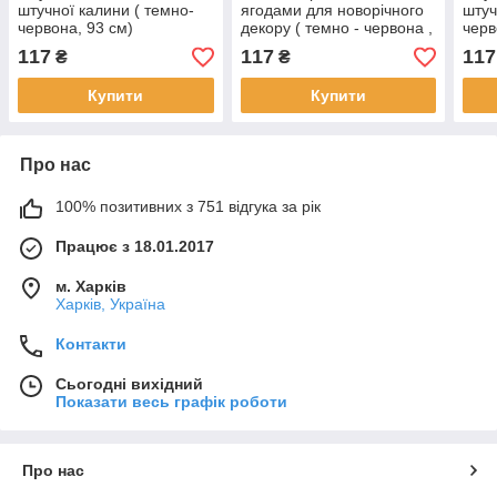
штучної калини ( темно-
ягодами для новорічного
штуч
червона, 93 см)
декору ( темно - червона ,
черв
93 см )
117
117
117
₴
₴
Купити
Купити
Про нас
100% позитивних з 751 відгука за рік
Працює з 18.01.2017
м. Харків
Харків, Україна
Контакти
Сьогодні вихідний
Показати весь графік роботи
Про нас