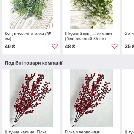
Кущ штучної мімози (35
Штучний кущ — самшит
Хміл
см)
(біло-зелений 35 см)
40
48
35
₴
₴
Подібні товари компанії
Штучна калина. Гілка
Гілка з червоними
Штуч