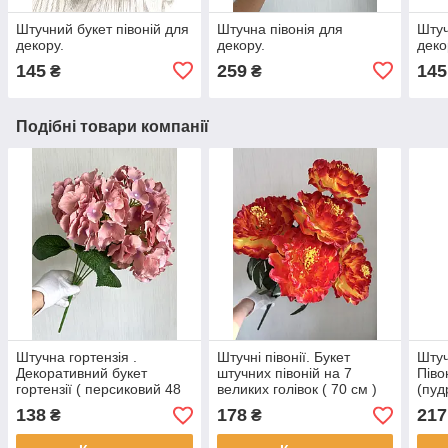
Штучний букет півоній для
Штучна півонія для
Штуч
декору.
декору.
деко
145
259
145
₴
₴
Подібні товари компанії
Штучна гортензія .
Штучні півонії. Букет
Штуч
Декоративний букет
штучних півоній на 7
Піво
гортензії ( персиковий 48
великих голівок ( 70 см )
(пуд
см)
Pre
138
178
217
₴
₴