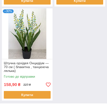
Купити
Купити
–30%
Штучна орхідея Онцидіум —
70 см ( блакитна , танцююча
лялька)
Готово до відправки
158,90
₴
227 ₴
Купити