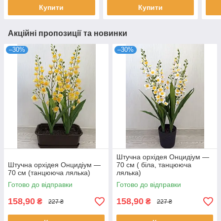
Купити
Купити
Акційні пропозиції та новинки
–30%
–30%
Штучна орхідея Онцидіум —
Штучна орхідея Онцидіум —
70 см ( біла, танцююча
70 см (танцююча лялька)
лялька)
Готово до відправки
Готово до відправки
158,90
158,90
₴
₴
227 ₴
227 ₴