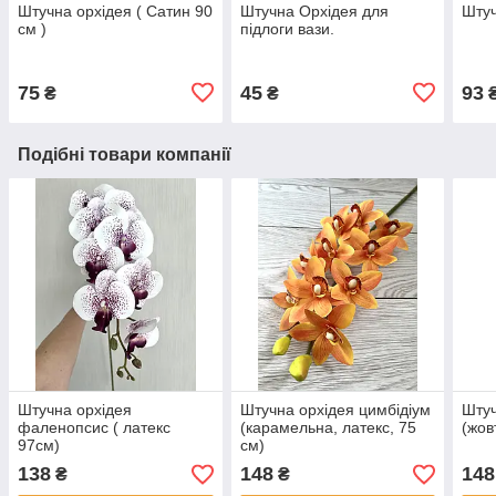
Штучна орхідея ( Сатин 90
Штучна Орхідея для
Штуч
см )
підлоги вази.
75
45
93
₴
₴
Подібні товари компанії
Штучна орхідея
Штучна орхідея цимбідіум
Штуч
фаленопсис ( латекс
(карамельна, латекс, 75
(жов
97см)
см)
138
148
148
₴
₴