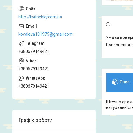
http://kvitochky.com.ua
kovaleva101975@gmail.com
повернення 
+380679149421
+380679149421
Опис
+380679149421
Штучна орхіде
натуральність
Графік роботи