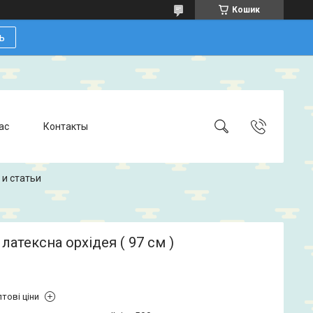
Кошик
ь
ас
Контакты
 и статьи
латексна орхідея ( 97 см )
тові ціни