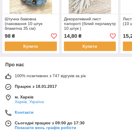
Штучна бавовна
Декоративний лист
Лист
(паковання 10 штук
папороті (білий перламутр
(10 ш
блакитна 35 см)
10 штук )
98
14,80
15,
₴
₴
Купити
Купити
Про нас
100% позитивних з 747 відгуків за рік
Працює з 18.01.2017
м. Харків
Харків, Україна
Контакти
Сьогодні працює з 09:00 до 17:30
Показати весь графік роботи