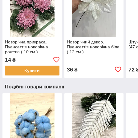
Новорічна прикраса.
Новорічний декор.
Штуч
Пуансеттія новорічна ,
Пуансеттія новорічна біла
(47 
рожева ( 10 см )
( 12 см )
14
₴
36
72
₴
Купити
Подібні товари компанії