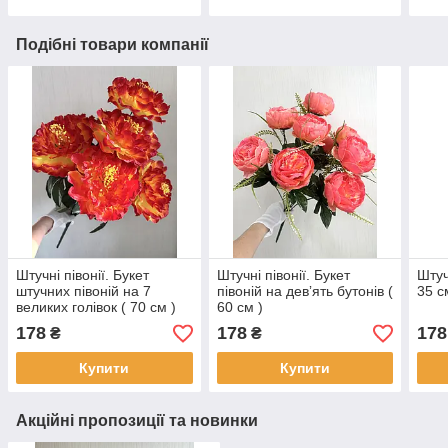
Подібні товари компанії
Штучні півонії. Букет
Штучні півонії. Букет
Штуч
штучних півоній на 7
півоній на девʼять бутонів (
35 с
великих голівок ( 70 см )
60 см )
178
178
178
₴
₴
Купити
Купити
Акційні пропозиції та новинки