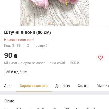
Штучні півонії (60 см)
Немає в наявності
Код: G -56
Опт і роздріб
90
₴
Мінімальна сума замовлення на сайті — 500 ₴
85 ₴
від 5 шт.
Опис
Характеристики
Доставка
Оплата
Умови 
Опис