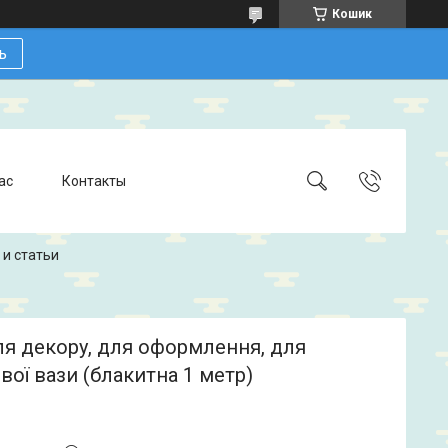
Кошик
ь
ас
Контакты
 и статьи
ля декору, для оформлення, для
вої вази (блакитна 1 метр)