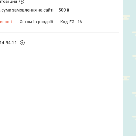
тові ціни
 сума замовлення на сайті — 500 ₴
вності
Оптом і в роздріб
Код:
FG - 16
914-94-21