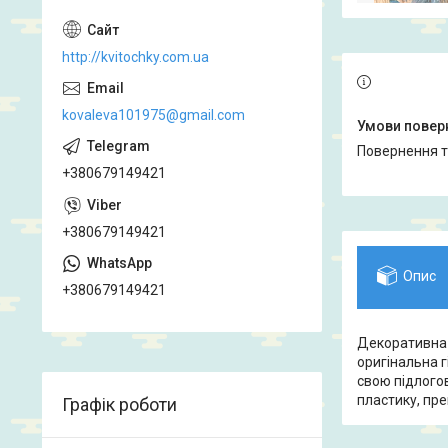
http://kvitochky.com.ua
kovaleva101975@gmail.com
повернення 
+380679149421
+380679149421
Опис
+380679149421
Декоративна г
оригінальна г
свою підлогов
пластику, пре
Графік роботи