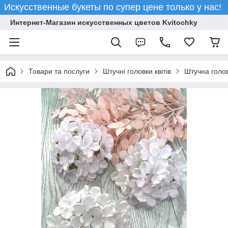
Искусственные букеты по супер цене только у нас!
Интернет-Магазин искусственных цветов Kvitochky
Товари та послуги
Штучні головки квітів
Штучна голов