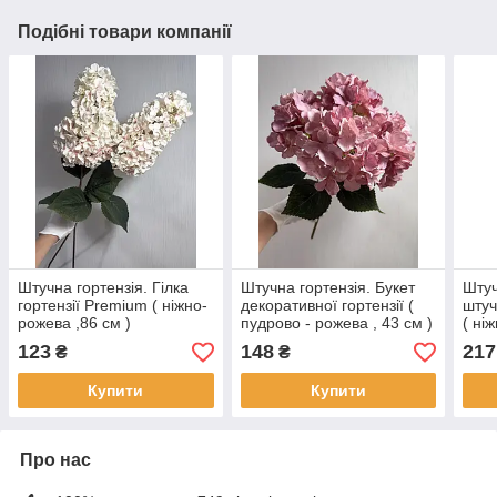
Подібні товари компанії
Штучна гортензія. Гілка
Штучна гортензія. Букет
Штуч
гортензії Premium ( ніжно-
декоративної гортензії (
штуч
рожева ,86 см )
пудрово - рожева , 43 см )
( ні
123
148
217
₴
₴
Купити
Купити
Про нас