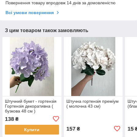
Повернення товару впродовж 14 днів за домовленістю
Всі умови повернення
З цим товаром також замовляють
Штучний букет - гортензія
Штучна гортензія преміум
Штуч
Гортензія декоративна (
( молочна 43 см)
(бла
бузкова 48 см )
138
₴
157
15
₴
Купити