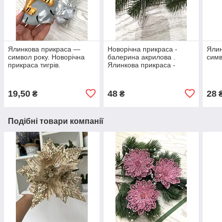
Ялинкова прикраса —
Новорічна прикраса -
Ялин
символ року. Новорічна
балерина акрилова .
симв
прикраса тигрів.
Ялинкова прикраса -
балерина ( 13 см )
19,50
48
28
₴
₴
Подібні товари компанії