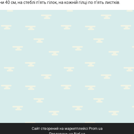
 40 см, на стеблі п'ять гілок, на кожній гілці по п'ять листків.
Сайт створений на маркетплейсі
Prom.ua
Продавець на Bigl.ua