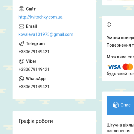
http://kvitochky.com.ua
kovaleva101975@gmail.com
повернення 
+380679149421
+380679149421
будь-який то
+380679149421
Опис
Графік роботи
Штучна віяль
озеленення .