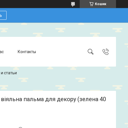
Кошик
ь
ас
Контакты
 и статьи
віяльна пальма для декору (зелена 40