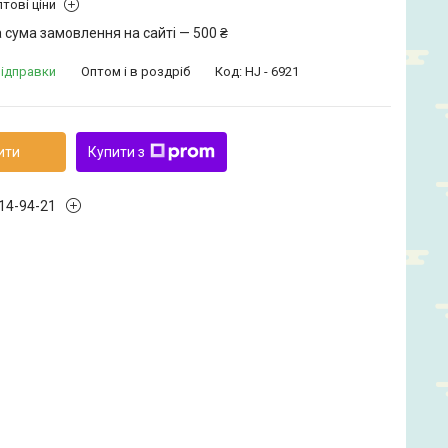
тові ціни
 сума замовлення на сайті — 500 ₴
відправки
Оптом і в роздріб
Код:
HJ - 6921
ити
Купити з
914-94-21