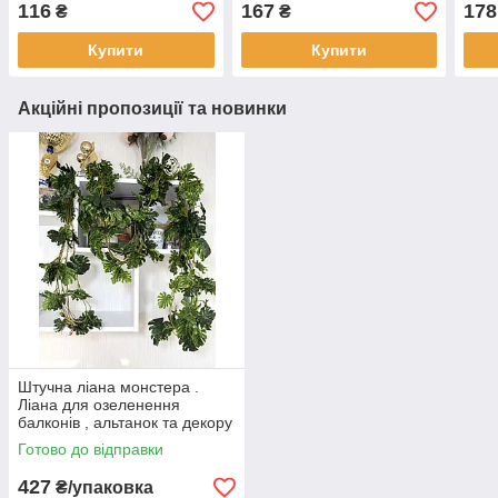
116
167
178
₴
₴
Купити
Купити
Акційні пропозиції та новинки
Штучна ліана монстера .
Ліана для озеленення
балконів , альтанок та декору
( упаковка 5 штук )
Готово до відправки
427
₴/упаковка