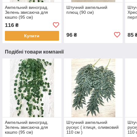
Ампельний виноград.
Штучний ампельний
Шту
Зелень звисаюча для
плющ (90 см)
Хрес
кашпо (95 см)
перл
116
₴
96
85
₴
Купити
Подібні товари компанії
Ампельний виноград.
Штучний ампельний
Шту
Зелень звисаюча для
рускус ( іглиця, оливковий
руск
кашпо (95 см)
110 см )
110 