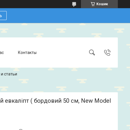
Кошик
ь
ас
Контакты
 и статьи
 евкаліпт ( бордовий 50 см, New Model