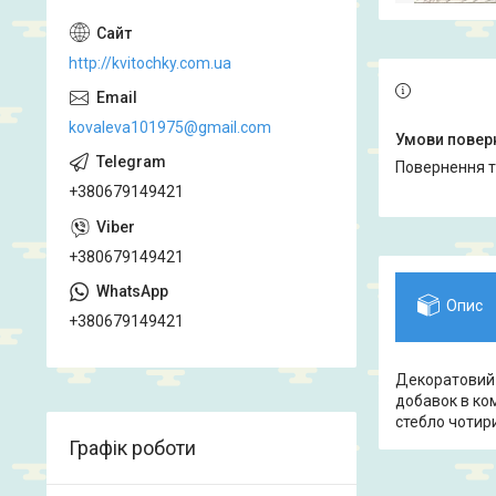
http://kvitochky.com.ua
kovaleva101975@gmail.com
повернення 
+380679149421
+380679149421
Опис
+380679149421
Декоратовий 
добавок в ком
стебло чотир
Графік роботи