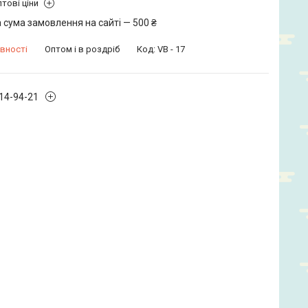
тові ціни
 сума замовлення на сайті — 500 ₴
вності
Оптом і в роздріб
Код:
VB - 17
914-94-21