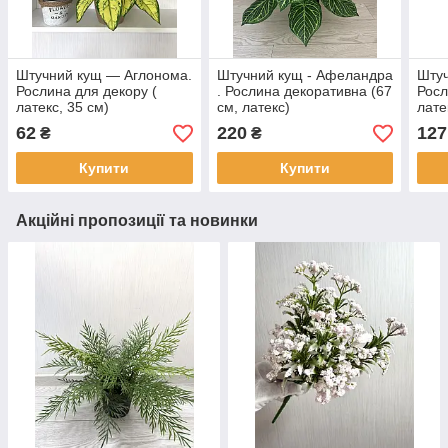
Штучний кущ — Аглонома.
Штучний кущ - Афеландра
Штуч
Рослина для декору (
. Рослина декоративна (67
Росл
латекс, 35 см)
см, латекс)
лате
62
220
127
₴
₴
Купити
Купити
Акційні пропозиції та новинки