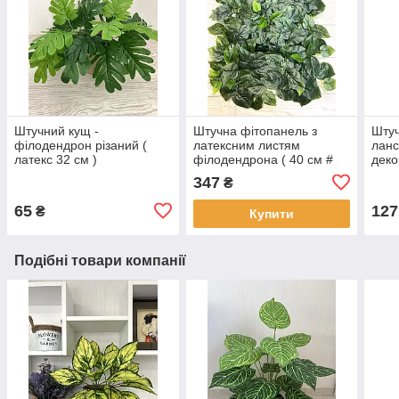
Штучний кущ -
Штучна фітопанель з
Штуч
філодендрон різаний (
латексним листям
ланс
латекс 32 см )
філодендрона ( 40 см #
деко
60 см )
см )
347
₴
65
127
₴
Купити
Подібні товари компанії