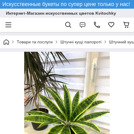
Искусственные букеты по супер цене только у нас!
Интернет-Магазин искусственных цветов Kvitochky
Товари та послуги
Штучні кущі папороті
Штучний кущ