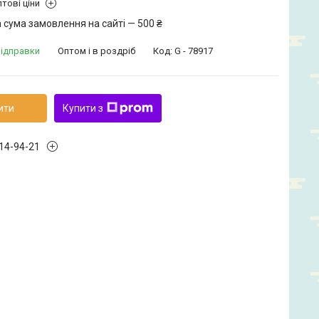
тові ціни
 сума замовлення на сайті — 500 ₴
відправки
Оптом і в роздріб
Код:
G - 78917
ити
Купити з
914-94-21