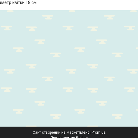
іаметр квітки 18 см.
Сайт створений на маркетплейсі
Prom.ua
Продавець на Bigl.ua