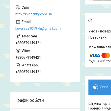
http://kvitochky.com.ua
kovaleva101975@gmail.com
повернення 
+380679149421
+380679149421
будь-який то
+380679149421
Опис
Графік роботи
Штучна гортен
Гортензія чуд