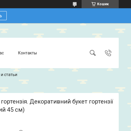
Кошик
ь
ас
Контакты
 и статьи
гортензія. Декоративний букет гортензії
й 45 см)