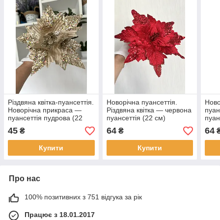
Різдвяна квітка-пуансеттія.
Новорічна пуансеттія.
Ново
Новорічна прикраса —
Різдвяна квітка — червона
пуан
пуансеттія пудрова (22
пуансеттія (22 см)
пуан
см)
45
64
64
₴
₴
Купити
Купити
Про нас
100% позитивних з 751 відгука за рік
Працює з 18.01.2017