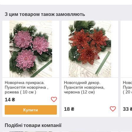
З цим товаром також замовляють
Новорічна прикраса.
Новогодний декор.
Ново
Пуансеттія новорічна ,
Пуансетія новорічна,
Пуан
рожева ( 10 см )
червона (12 см)
( 20 
14
₴
18
33
₴
Купити
Подібні товари компанії