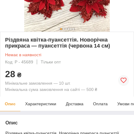
Різдвяна квітка-пуансеттія. Новорічна
прикраса — пуансеттія (червона 14 см)
Немає в наявності
Код: P - 45689
Тільки опт
28
₴
Мінімальне замовлення — 10 шт.
Мінімальна сума замовлення на сайті — 500 ₴
Опис
Характеристики
Доставка
Оплата
Умови п
Опис
Різдвяна квітка-пуансеттія. Новорічна прикраса пуансеттії.