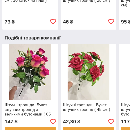
см , 10 квіток на гілці )
штучних троянд ( 28 см )
штуч
см)
73
46
95
₴
₴
Подібні товари компанії
Штучні троянди. Букет
Штучні троянди . Букет
Штуч
штучних троянд з
штучних троянд ( 45 см )
штуч
великими бутонами ( 65
буто
см )
147
42,30
117
₴
₴