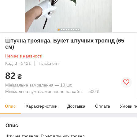
Штучна троянда. Букет штучних троянд (65
см)
Немає в наявності
Код: J - 3431
Тільки опт
82
₴
Мінімальне замовлення — 10 шт.
Мінімальна сума замовлення на сайті — 500 ₴
Опис
Характеристики
Доставка
Оплата
Умови п
Опис
Штучна троянда. Букет штучних троянд.