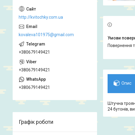
http://kvitochky.com.ua
kovaleva101975@gmail.com
повернення 
+380679149421
+380679149421
Опис
+380679149421
Штучна троянд
24 бутонів, в
Графік роботи