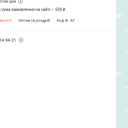
тові ціни
 сума замовлення на сайті — 500 ₴
вності
Оптом і в роздріб
Код:
B - 67
914-94-21