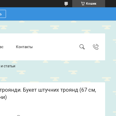
Кошик
ь
ас
Контакты
 и статьи
троянди. Букет штучних троянд (67 см,
ни)