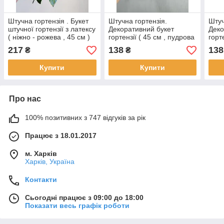
Штучна гортензія . Букет
Штучна гортензія.
Штуч
штучної гортензії з латексу
Декоративний букет
Деко
( ніжно - рожева , 45 см )
гортензії ( 45 см , пудрова
горт
)
см)
217
138
138
₴
₴
Купити
Купити
Про нас
100% позитивних з 747 відгуків за рік
Працює з 18.01.2017
м. Харків
Харків, Україна
Контакти
Сьогодні працює з 09:00 до 18:00
Показати весь графік роботи