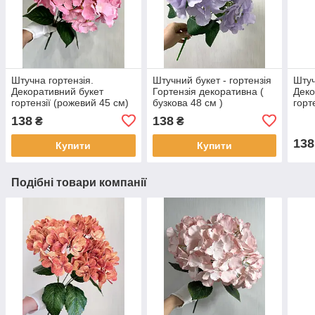
Штучна гортензія.
Штучний букет - гортензія
Штуч
Декоративний букет
Гортензія декоративна (
Деко
гортензії (рожевий 45 см)
бузкова 48 см )
горт
138
138
₴
₴
138
Купити
Купити
Подібні товари компанії