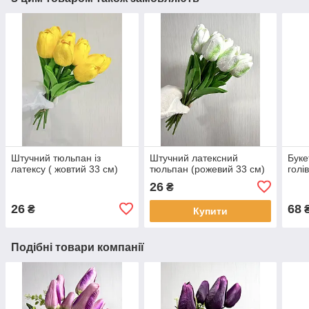
Штучний тюльпан із
Штучний латексний
Буке
латексу ( жовтий 33 см)
тюльпан (рожевий 33 см)
голів
26
₴
26
68
₴
Купити
Подібні товари компанії