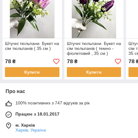
Штучні тюльпани. Букет на
Штучні тюльпани. Букет на
Штуч
сім тюльпанів ( 35 см )
сім тюльпанів ( темно -
сім 
фіолетовий , 35 см )
35 с
78
78
78
₴
₴
Купити
Купити
Про нас
100% позитивних з 747 відгуків за рік
Працює з 18.01.2017
м. Харків
Харків, Україна