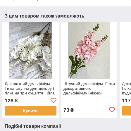
З цим товаром також замовляють
Декоратний дельфініум.
Штучний дельфініум. Гілки
Деко
Гілка штучна для декору (
декоративного
Гілк
гілка на три суцвіття , біла
дельфініуму (ніжно-
пудр
90 см)
рожевий, 85 см)
128
117
₴
73
₴
Купити
Подібні товари компанії