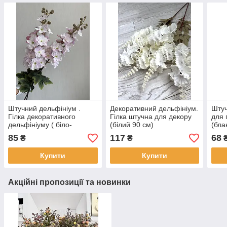
Штучний дельфініум .
Декоративний дельфініум.
Штуч
Гілка декоративного
Гілка штучна для декору
для 
дельфініуму ( біло-
(білий 90 см)
(бла
рожевий , 85 см )
85
117
68
₴
₴
Купити
Купити
Акційні пропозиції та новинки