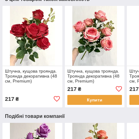
Штучна, кущова троянда.
Штучна, кущова троянда.
Штуч
Троянда декоративна (48
Троянда декоративна (48
Троя
см, Premium)
см, Premium)
см, 
217
217
₴
217
₴
Купити
Подібні товари компанії