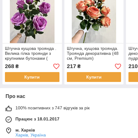
Штучна кущова троянда .
Штучна, кущова троянда.
Штуч
Велика гілка троянди з
Троянда декоративна (48
деко
крупними бутонами (
см, Premium)
пудр
Premium, 75 см )
268
217
210
₴
₴
Купити
Купити
Про нас
100% позитивних з 747 відгуків за рік
Працює з 18.01.2017
м. Харків
Харків, Україна