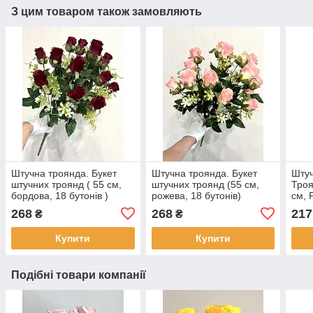
З цим товаром також замовляють
Штучна троянда. Букет
Штучна троянда. Букет
Штуч
штучних троянд ( 55 см,
штучних троянд (55 см,
Троя
бордова, 18 бутонів )
рожева, 18 бутонів)
см, 
268
268
217
₴
₴
Купити
Купити
Подібні товари компанії