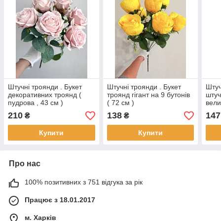
Штучні троянди . Букет
Штучні троянди . Букет
Штуч
декоративних троянд (
троянд гігант на 9 бутонів
штуч
пудрова , 43 см )
( 72 см )
вели
см )
210
138
147
₴
₴
Купити
Купити
Про нас
100% позитивних з 751 відгука за рік
Працює з 18.01.2017
м. Харків