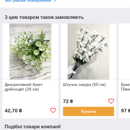
Всі умови повернення
З цим товаром також замовляють
Декоративний букет
Штучна сакура (50 см)
Буке
дрібноцвіт (28 см)
Піво
72
₴
42,70
97
₴
Купити
Подібні товари компанії