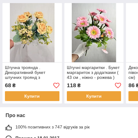
Штучна троянда .
Штучні маргаритки . Букет
Деко
Декоративний букет
маргариток з додатками (
піво
штучних троянд з
43 см , ніжно - рожева )
см)
добавками ( 30 см )
68
118
86
₴
₴
Купити
Купити
Про нас
100% позитивних з 747 відгуків за рік