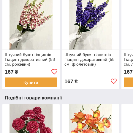
Штучний букет гіацинтів.
Штучний букет гіацинтів.
Штуч
Гіацинт декоративний (58
Гіацинт декоративний (58
Гіац
см, рожевий)
см, фіолетовий)
см, 
167
167
₴
167
₴
Купити
Подібні товари компанії