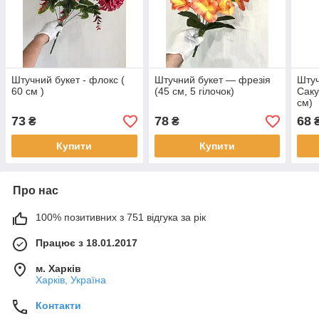
Штучний букет - флокс (
Штучний букет — фрезія
Штуч
60 см )
(45 см, 5 гілочок)
Саку
см)
73
78
68
₴
₴
Купити
Купити
Про нас
100% позитивних з 751 відгука за рік
Працює з 18.01.2017
м. Харків
Харків, Україна
Контакти