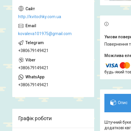
http://kvitochky.com.ua
kovaleva101975@gmail.com
повернення 
+380679149421
+380679149421
будь-який то
+380679149421
Опис
Графік роботи
Штучний букет
додаткові кві