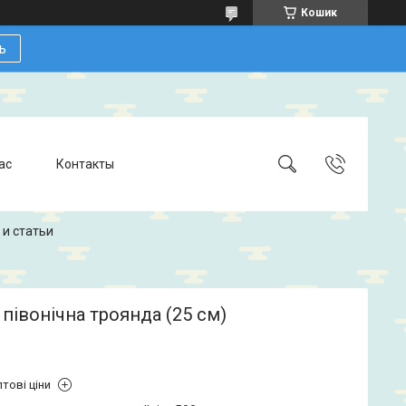
Кошик
ь
ас
Контакты
 и статьи
півонічна троянда (25 см)
тові ціни