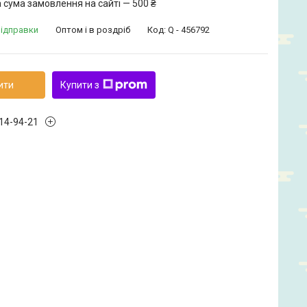
 сума замовлення на сайті — 500 ₴
відправки
Оптом і в роздріб
Код:
Q - 456792
ити
Купити з
914-94-21