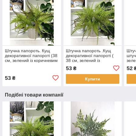
Штучна папороть. Кущ
Штучна папороть .Кущ
Штуч
декоративної папороті (38
декоративної папороті (
штуч
см, зелений із коричневим
38 см, зелений із
зеле
напиленням)
фіолетовими кінчиками)
53
52
₴
53
₴
Купити
Подібні товари компанії