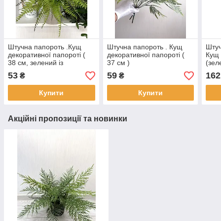
Штучна папороть .Кущ
Штучна папороть . Кущ
Штуч
декоративної папороті (
декоративної папороті (
Кущ 
38 см, зелений із
37 см )
(зел
фіолетовими кінчиками)
напи
53
59
162
₴
₴
Купити
Купити
Акційні пропозиції та новинки