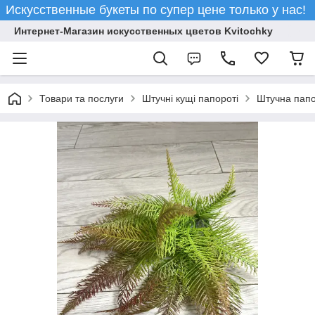
Искусственные букеты по супер цене только у нас!
Интернет-Магазин искусственных цветов Kvitochky
Товари та послуги
Штучні кущі папороті
Штучна папо