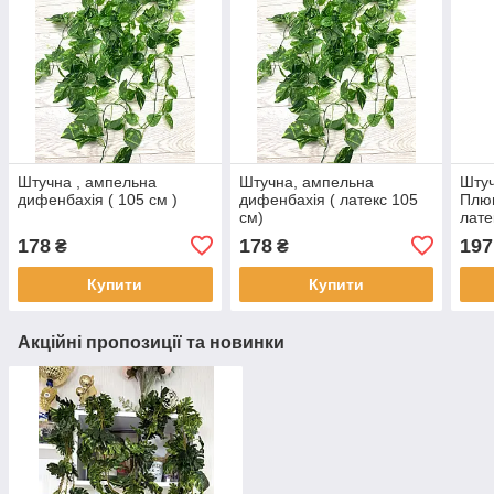
Штучна , ампельна
Штучна, ампельна
Штуч
дифенбахія ( 105 см )
дифенбахія ( латекс 105
Плющ
см)
лате
178
178
197
₴
₴
Купити
Купити
Акційні пропозиції та новинки