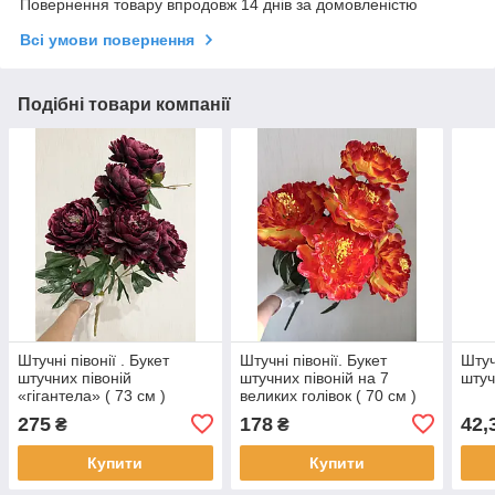
Повернення товару впродовж 14 днів за домовленістю
Всі умови повернення
Подібні товари компанії
Штучні півонії . Букет
Штучні півонії. Букет
Штуч
штучних півоній
штучних півоній на 7
штуч
«гігантела» ( 73 см )
великих голівок ( 70 см )
275
178
42,
₴
₴
Купити
Купити