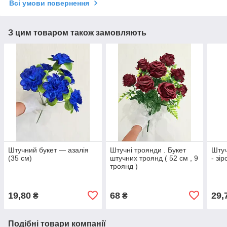
Всі умови повернення
З цим товаром також замовляють
Штучний букет — азалія
Штучні троянди . Букет
Штуч
(35 см)
штучних троянд ( 52 см , 9
- зір
троянд )
19,80
68
29,
₴
₴
Подібні товари компанії