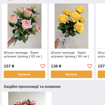
Штучні троянди . Букет
Штучні троянди . Букет
Штуч
штучних троянд ( 63 см )
штучних троянд ( 64 см )
штуч
157
136
157
₴
₴
Купити
Купити
Акційні пропозиції та новинки