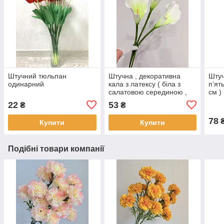
Штучний тюльпан
Штучна , декоративна
Штуч
одинарний
кала з латексу ( біла з
пʼят
салатовою серединою ,
см )
70 см )
22
53
₴
₴
78
Купити
Купити
Подібні товари компанії