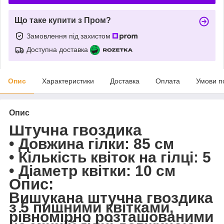
Що таке купити з Пром?
Замовлення під захистом
Доступна доставка
Опис
Характеристики
Доставка
Оплата
Умови п
Опис
Штучна гвоздика
•
Довжина гілки:
85 см
•
Кількість квіток на гілці:
5
•
Діаметр квітки:
10 см
Опис:
Вишукана штучна гвоздика
з 5 пишними квітками,
рівномірно розташованими