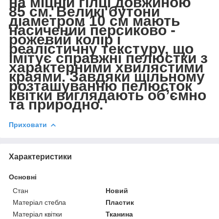
на міцній гілці довжиною
85 см. Великі бутони
діаметром 10 см мають
насичений персиково -
рожевий колір і
реалістичну текстуру, що
імітує справжні пелюстки з
характерними хвилястими
краями. Завдяки щільному
розташуванню пелюсток
квітки виглядають об’ємно
та природно.
Приховати
Характеристики
Основні
Стан
Новий
Матеріал стебла
Пластик
Матеріал квітки
Тканина