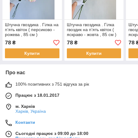
Штучна гвоздика . Гілка на
Штучна гвоздика . Гілка
Штуч
пʼять квіток ( персиково -
гвоздик на пʼять квіток (
гвозд
рожева , 85 см )
яскраво - жовта , 85 см )
яскр
78
78
78
₴
₴
Купити
Купити
Про нас
100% позитивних з 751 відгука за рік
Працює з 18.01.2017
м. Харків
Харків, Україна
Контакти
Сьогодні працює з 09:00 до 18:00