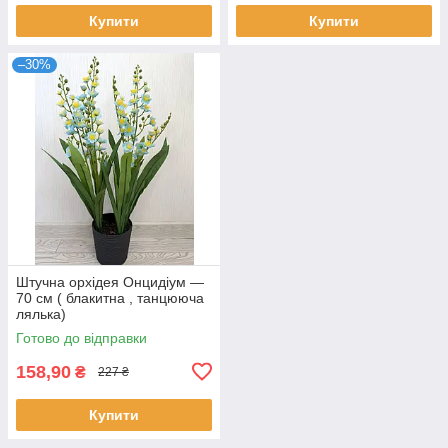
Купити
Купити
–30%
Штучна орхідея Онцидіум —
70 см ( блакитна , танцююча
лялька)
Готово до відправки
158,90
₴
227 ₴
Купити