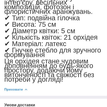
інтер’єру, весільних
композицій, фотозон і
флористичних аранжувань.
✔
Тип:
подвійна гілочка
✔
Висота:
75 см
✔
Діаметр квітки:
5 см
✔
Кількість квіток:
21 орхідея
✔
Матеріал:
латекс
✔
Гнучке стебло для зручного
формування
Ця орхідея стане чудовим
доповненням до будь-якого
простору, додаючи йому
витонченості та свіжості без
потреби у догляді!
Приховати
Умови доставки