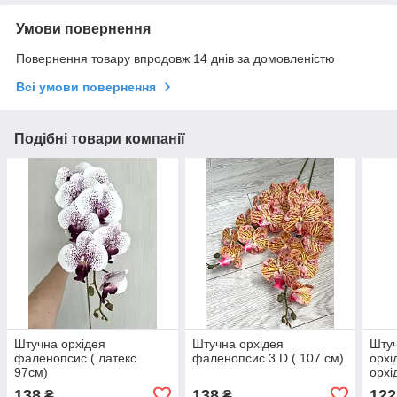
Умови повернення
Повернення товару впродовж 14 днів за домовленістю
Всі умови повернення
Подібні товари компанії
Штучна орхідея
Штучна орхідея
Штуч
фаленопсис ( латекс
фаленопсис 3 D ( 107 см)
орхі
97см)
орхі
лате
138
138
122
₴
₴