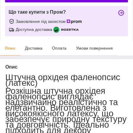
Що таке купити з Пром?
Замовлення під захистом
Доступна доставка
Опис
Доставка
Оплата
Умови повернення
Опис
Штучна орхідея фаленопсис
(латекс)
Розкішна штучна орхідея
фаленопсис виглядає
надзвичайно реалістично та
елегантно. Виготовлена з
високоякісного латексу, що
забезпечує природну текстуру
та довговічність. Ідеально
підходить для декору