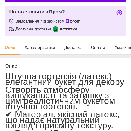
Що таке купити з Пром?
Замовлення під захистом
Доступна доставка
Опис
Характеристики
Доставка
Оплата
Умови п
Опис
Штучна гортензія (латекс) –
елегантний букет для декору
Створіть атмосферу
вишуканості та затишку з
цим реалістичним букетом
штучної гортензії.
✔
Матеріал
: якісний латекс,
що надає натуральний
вигляд і приємну текстуру.