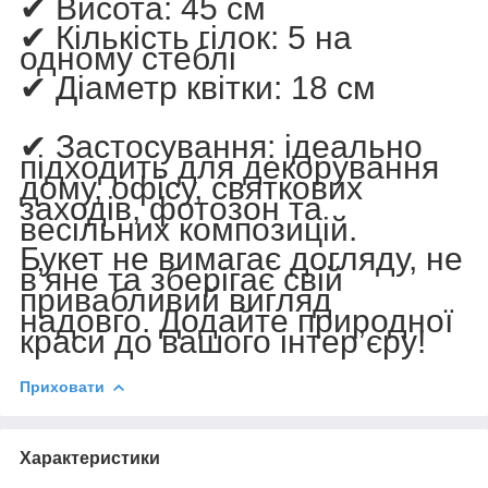
✔
Висота
: 45 см
✔
Кількість гілок
: 5 на
одному стеблі
✔
Діаметр квітки
: 18 см
✔
Застосування
: ідеально
підходить для декорування
дому, офісу, святкових
заходів, фотозон та
весільних композицій.
Букет не вимагає догляду, не
в’яне та зберігає свій
привабливий вигляд
надовго. Додайте природної
краси до вашого інтер’єру!
Приховати
Характеристики