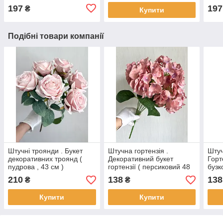
197
197
₴
Купити
Подібні товари компанії
Штучні троянди . Букет
Штучна гортензія .
Штуч
декоративних троянд (
Декоративний букет
Горт
пудрова , 43 см )
гортензії ( персиковий 48
бузк
см)
210
138
138
₴
₴
Купити
Купити