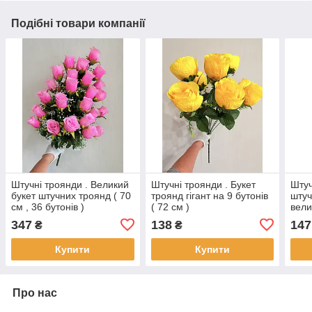
Подібні товари компанії
Штучні троянди . Великий
Штучні троянди . Букет
Штуч
букет штучних троянд ( 70
троянд гігант на 9 бутонів
штуч
см , 36 бутонів )
( 72 см )
вели
см )
347
138
147
₴
₴
Купити
Купити
Про нас