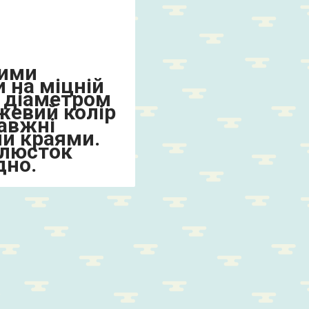
ними
 на міцній
и діаметром
жевий колір
равжні
и краями.
елюсток
дно.