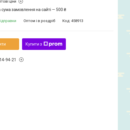
тові ціни
 сума замовлення на сайті — 500 ₴
відправки
Оптом і в роздріб
Код:
458913
ити
Купити з
914-94-21