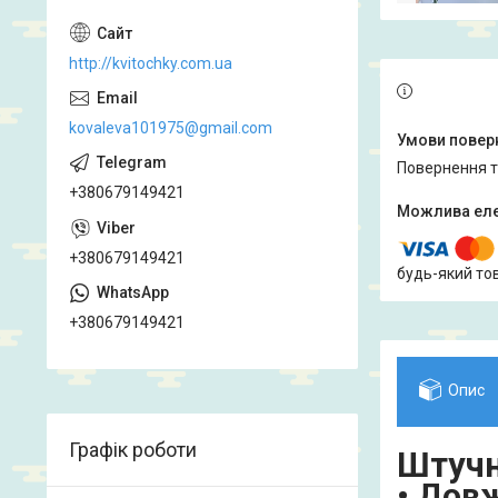
http://kvitochky.com.ua
kovaleva101975@gmail.com
повернення 
+380679149421
+380679149421
будь-який то
+380679149421
Опис
Графік роботи
Штучн
•
Довж