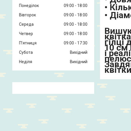
•
Кільк
Понеділок
09:00
18:00
•
Діам
Вівторок
09:00
18:00
Середа
09:00
18:00
Вишук
Четвер
09:00
18:00
квітк
гілці
Пʼятниця
09:00
17:30
10 см
і реал
Субота
Вихідний
пелюс
Завдя
Неділя
Вихідний
квітк