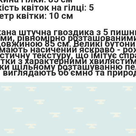
ість квіток на гілці:
5
етр квітки:
10 см
ана штучна гвоздика з 5 пиш
ами, рівномірно розташованими
 довжиною 85 см. Великі бутон
 мають насичений яскраво - ро
істичну текстуру, що імітує сп
тки з характерними хвилястим
ки щільному розташуванню п
и виглядають об’ємно та приро