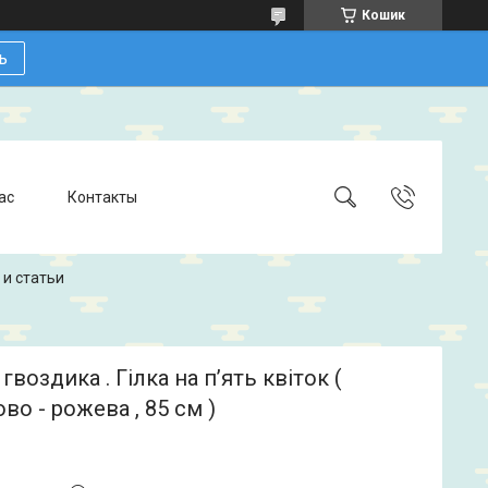
Кошик
ь
ас
Контакты
 и статьи
гвоздика . Гілка на пʼять квіток (
во - рожева , 85 см )