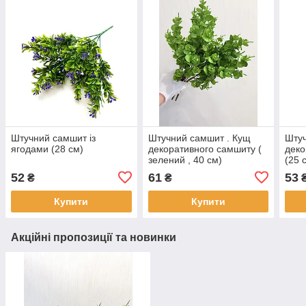
Штучний самшит із
Штучний самшит . Кущ
Штуч
ягодами (28 см)
декоративного самшиту (
деко
зелений , 40 см)
(25 
52
61
53
₴
₴
Купити
Купити
Акційні пропозиції та новинки