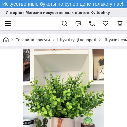
Искусственные букеты по супер цене только у нас!
Интернет-Магазин искусственных цветов Kvitochky
Товари та послуги
Штучні кущі папороті
Штучний сам