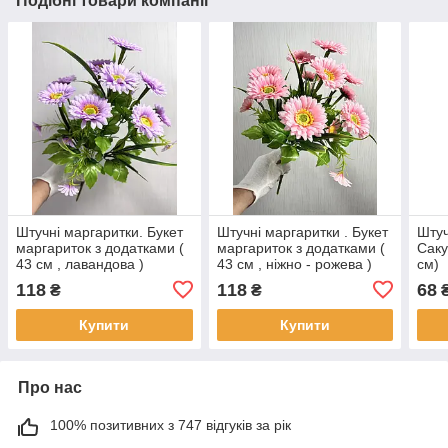
Подібні товари компанії
Штучні маргаритки. Букет
Штучні маргаритки . Букет
Штуч
маргариток з додатками (
маргариток з додатками (
Саку
43 см , лавандова )
43 см , ніжно - рожева )
см)
118
118
68
₴
₴
Купити
Купити
Про нас
100% позитивних з 747 відгуків за рік