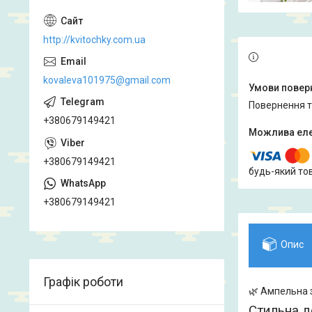
http://kvitochky.com.ua
kovaleva101975@gmail.com
повернення 
+380679149421
+380679149421
будь-який то
+380679149421
Опис
Графік роботи
🌿 Ампельна 
Стильна д