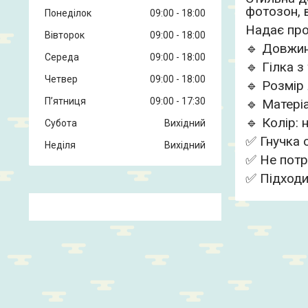
фотозон, 
Понеділок
09:00
18:00
Надає про
Вівторок
09:00
18:00
🔹 Довжин
Середа
09:00
18:00
🔹 Гілка 
Четвер
09:00
18:00
🔹 Розмір 
Пʼятниця
09:00
17:30
🔹 Матері
🔹 Колір:
Субота
Вихідний
✅ Гнучка о
Неділя
Вихідний
✅ Не потр
✅ Підходи