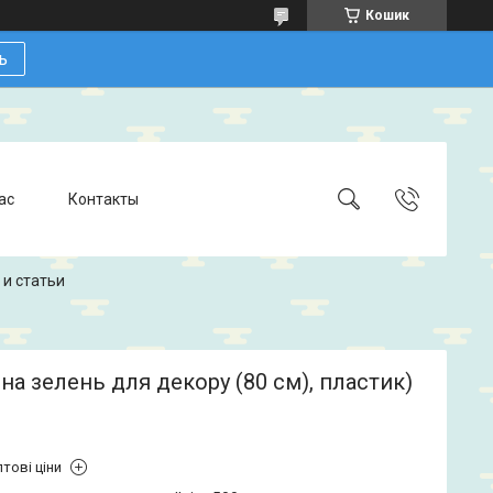
Кошик
ь
ас
Контакты
 и статьи
а зелень для декору (80 см), пластик)
тові ціни