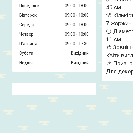
Понеділок
09:00
18:00
46 см
🌸 Кількіс
Вівторок
09:00
18:00
7 жоржин 
Середа
09:00
18:00
⚪ Діаметр
Четвер
09:00
18:00
11 см
Пʼятниця
09:00
17:30
🎨 Зовнішн
Субота
Вихідний
Квіти виг
📌 Призна
Неділя
Вихідний
Для декор