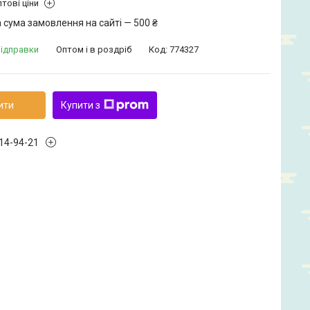
тові ціни
 сума замовлення на сайті — 500 ₴
відправки
Оптом і в роздріб
Код:
774327
ити
Купити з
914-94-21