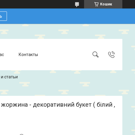
Кошик
ь
ас
Контакты
 и статьи
жоржина - декоративний букет ( білий ,