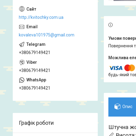
http://kvitochky.com.ua
kovaleva101975@gmail.com
повернення 
+380679149421
+380679149421
будь-який то
+380679149421
Опис
Графік роботи
Штучна жо
📏 Висота: