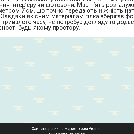
я інтер’єру чи фотозони. Має п’ять розгалуже
аметром 7 см, що точно передають ніжність на
Завдяки якісним матеріалам гілка зберігає фо
тривалого часу, не потребує догляду та додає 
еності будь-якому простору.
Сайт створений на маркетплейсі
Prom.ua
Продавець на Bigl.ua