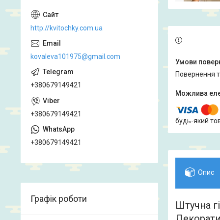
http://kvitochky.com.ua
kovaleva101975@gmail.com
повернення 
+380679149421
+380679149421
будь-який то
+380679149421
Опис
Графік роботи
Штучна г
Декорати