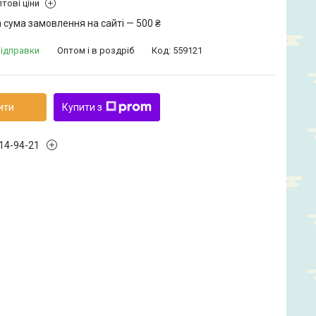
тові ціни
 сума замовлення на сайті — 500 ₴
відправки
Оптом і в роздріб
Код:
559121
ити
Купити з
914-94-21