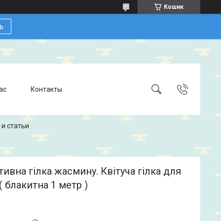
Кошик
ь
ас
Контакты
 и статьи
ивна гілка жасмину. Квітуча гілка для
( блакитна 1 метр )