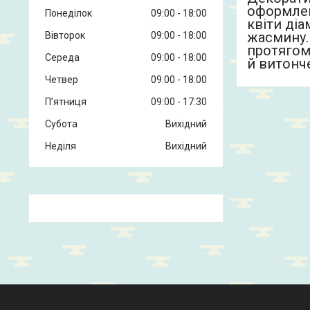
оформленн
Понеділок
09:00
18:00
квіти ді
жасмину. 
Вівторок
09:00
18:00
протягом 
Середа
09:00
18:00
й витонч
Четвер
09:00
18:00
Пʼятниця
09:00
17:30
Субота
Вихідний
Неділя
Вихідний