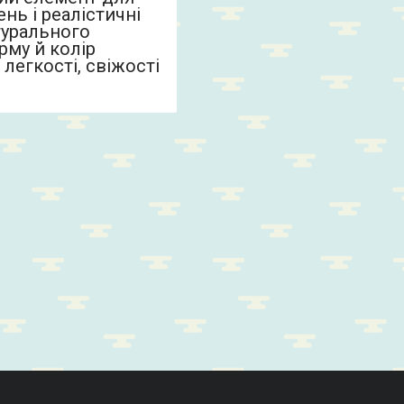
нь і реалістичні
турального
рму й колір
легкості, свіжості