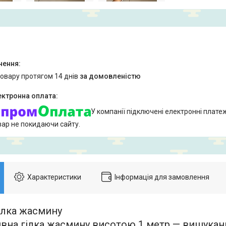
товару протягом 14 днів
за домовленістю
У компанії підключені електронні плате
вар не покидаючи сайту.
Характеристики
Інформація для замовлення
ілка жасмину
вна гілка жасмину висотою 1 метр — вишукан