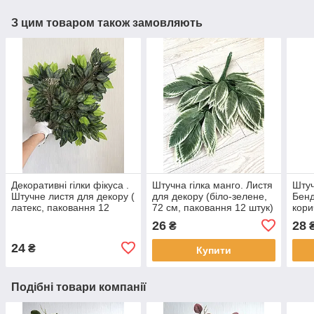
З цим товаром також замовляють
Декоративні гілки фікуса .
Штучна гілка манго. Листя
Штуч
Штучне листя для декору (
для декору (біло-зелене,
Бенд
латекс, паковання 12
72 см, паковання 12 штук)
кори
штук)
(пак
26
28
₴
лате
24
₴
Купити
Подібні товари компанії