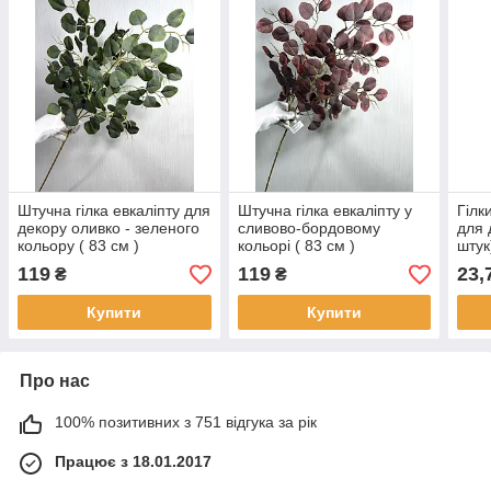
Штучна гілка евкаліпту для
Штучна гілка евкаліпту у
Гілк
декору оливко - зеленого
сливово-бордовому
для 
кольору ( 83 см )
кольорі ( 83 см )
штук
119
119
23,
₴
₴
Купити
Купити
Про нас
100% позитивних з 751 відгука за рік
Працює з 18.01.2017