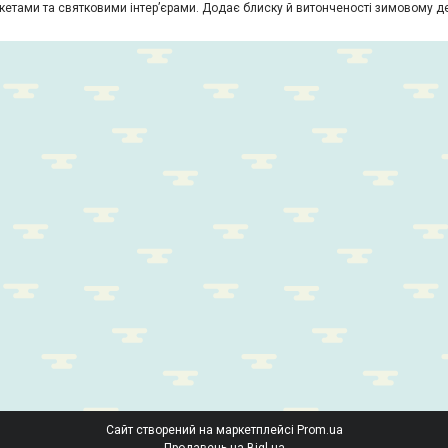
кетами та святковими інтер’єрами. Додає блиску й витонченості зимовому д
Сайт створений на маркетплейсі
Prom.ua
Продавець на Bigl.ua