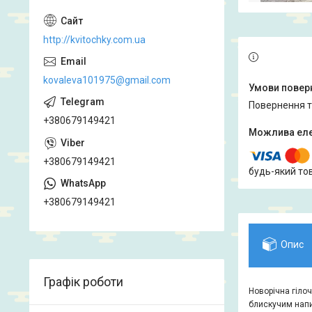
http://kvitochky.com.ua
kovaleva101975@gmail.com
повернення 
+380679149421
+380679149421
будь-який то
+380679149421
Опис
Графік роботи
Новорічна гіло
блискучим напи