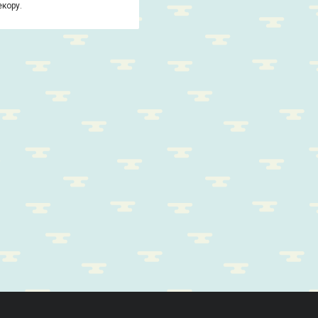
екору.