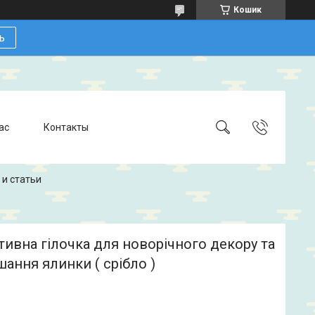
Кошик
ь
ас
Контакты
 и статьи
ивна гілочка для новорічного декору та
ання ялинки ( срібло )