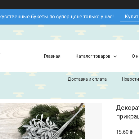
кусственные букеты по супер цене только у нас!
Купит
в
Главная
Каталог товаров
О н
Доставка и оплата
Новости
Декорат
прикраш
15,60 ₴