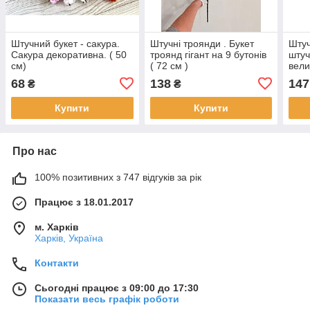
Штучний букет - сакура.
Штучні троянди . Букет
Штуч
Сакура декоративна. ( 50
троянд гігант на 9 бутонів
штуч
см)
( 72 см )
вели
см )
68
138
147
₴
₴
Купити
Купити
Про нас
100% позитивних з 747 відгуків за рік
Працює з 18.01.2017
м. Харків
Харків, Україна
Контакти
Сьогодні працює з 09:00 до 17:30
Показати весь графік роботи