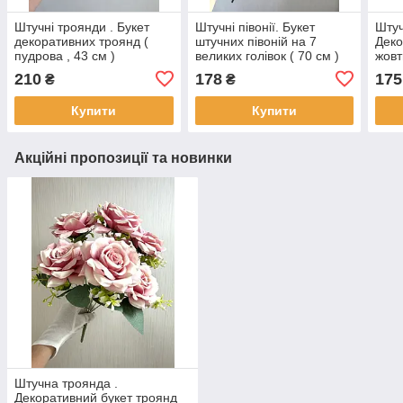
Штучні троянди . Букет
Штучні півонії. Букет
Штуч
декоративних троянд (
штучних півоній на 7
Деко
пудрова , 43 см )
великих голівок ( 70 см )
жовт
210
178
175
₴
₴
Купити
Купити
Акційні пропозиції та новинки
Штучна троянда .
Декоративний букет троянд