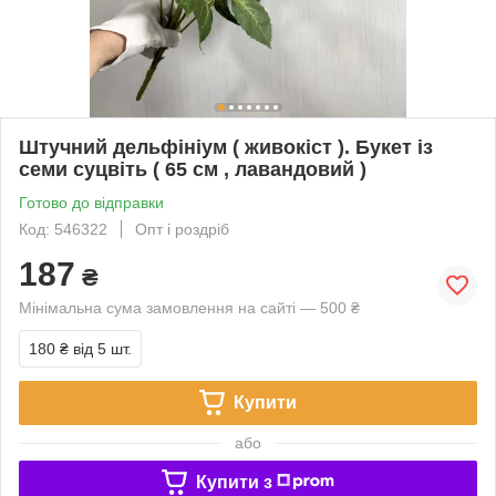
Штучний дельфініум ( живокіст ). Букет із
семи суцвіть ( 65 см , лавандовий )
Готово до відправки
Код: 546322
Опт і роздріб
187
₴
Мінімальна сума замовлення на сайті — 500 ₴
180 ₴
від 5 шт.
Купити
або
Купити з