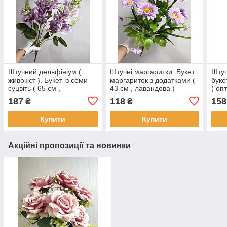
Штучний дельфініум (
Штучні маргаритки. Букет
Штуч
живокіст ). Букет із семи
маргариток з додатками (
буке
суцвіть ( 65 см ,
43 см , лавандова )
( опт
лавандовий )
187
118
158
₴
₴
Купити
Купити
Акційні пропозиції та новинки