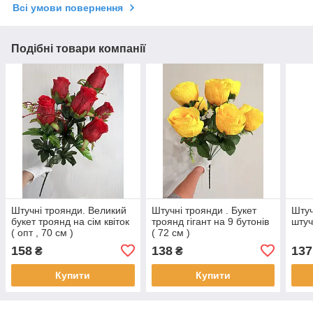
Всі умови повернення
Подібні товари компанії
Штучні троянди. Великий
Штучні троянди . Букет
Штуч
букет троянд на сім квіток
троянд гігант на 9 бутонів
штуч
( опт , 70 см )
( 72 см )
158
138
137
₴
₴
Купити
Купити