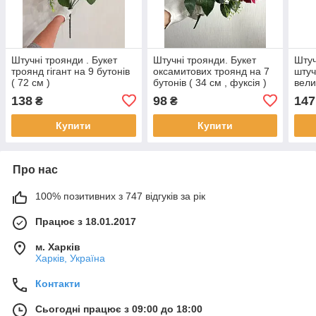
Штучні троянди . Букет
Штучні троянди. Букет
Штуч
троянд гігант на 9 бутонів
оксамитових троянд на 7
штуч
( 72 см )
бутонів ( 34 см , фуксія )
вели
см )
138
98
147
₴
₴
Купити
Купити
Про нас
100% позитивних з 747 відгуків за рік
Працює з 18.01.2017
м. Харків
Харків, Україна
Контакти
Сьогодні працює з 09:00 до 18:00