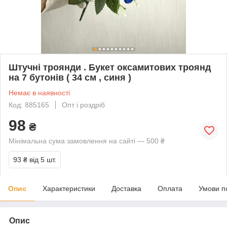
Штучні троянди . Букет оксамитових троянд
на 7 бутонів ( 34 см , синя )
Немає в наявності
Код: 885165
Опт і роздріб
98
₴
Мінімальна сума замовлення на сайті — 500 ₴
93 ₴
від 5 шт.
Опис
Характеристики
Доставка
Оплата
Умови п
Опис