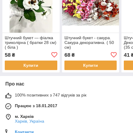
Штучний букет — фіалка
Штучний букет - сакура.
Штуч
триколірна ( братки 28 см)
Сакура декоративна. ( 50
Деко
( біла )
см)
(35 
58
68
41
₴
₴
Купити
Купити
Про нас
100% позитивних з 747 відгуків за рік
Працює з 18.01.2017
м. Харків
Харків, Україна
Контакти